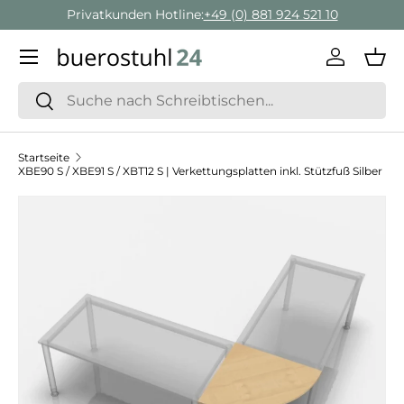
Privatkunden Hotline:
+49 (0) 881 924 521 10
Direkt zum Inhalt
Menü
Einlogge
Ein
Suchen
Suchen
Startseite
XBE90 S / XBE91 S / XBT12 S | Verkettungsplatten inkl. Stützfuß Silber
Zu Produktinformationen springen