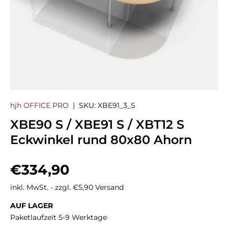
hjh OFFICE PRO
|
SKU:
XBE91_3_S
XBE90 S / XBE91 S / XBT12 S
Eckwinkel rund 80x80 Ahorn
Normaler Preis
€334,90
inkl. MwSt. - zzgl. €5,90 Versand
AUF LAGER
Paketlaufzeit 5-9 Werktage