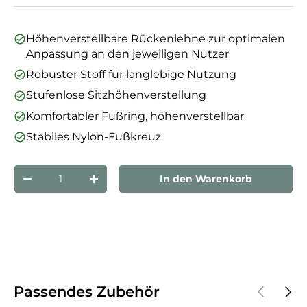
Höhenverstellbare Rückenlehne zur optimalen
Anpassung an den jeweiligen Nutzer
Robuster Stoff für langlebige Nutzung
Stufenlose Sitzhöhenverstellung
Komfortabler Fußring, höhenverstellbar
Stabiles Nylon-Fußkreuz
Anzahl
In den Warenkorb
Menge verringern
Menge erhöhen
Vorherige
Näch
Passendes Zubehör