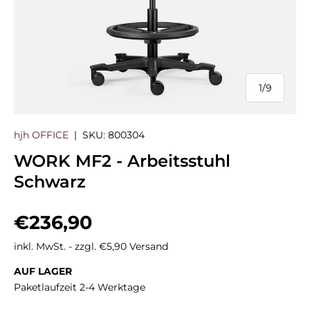
1
/
9
von
hjh OFFICE
|
SKU:
800304
WORK MF2 - Arbeitsstuhl
Schwarz
Normaler Preis
€236,90
inkl. MwSt. - zzgl. €5,90 Versand
AUF LAGER
Paketlaufzeit 2-4 Werktage