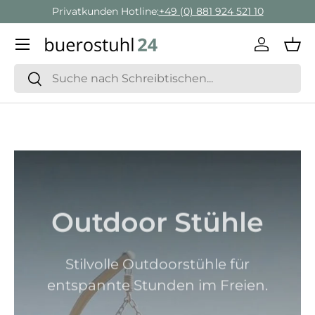
Privatkunden Hotline:
+49 (0) 881 924 521 10
Direkt zum Inhalt
Menü
Einlogge
Ein
Suchen
Suchen
Outdoor Stühle
Stilvolle Outdoorstühle für
entspannte Stunden im Freien.