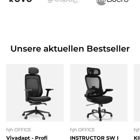
Unsere aktuellen Bestseller
hjh OFFICE
hjh OFFICE
hj
Vivadapt - Profi
INSTRUCTOR SW I
KI