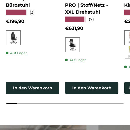
Bürostuhl
PRO | Stoff/Netz -
Ki
XXL Drehstuhl
★★★★★
★
(3)
★★★★★
(7)
Normaler Preis
No
€196,90
€2
Normaler Preis
€631,90
Schwarz
Schwarz
Auf Lager
Auf Lager
In den Warenkorb
In den Warenkorb