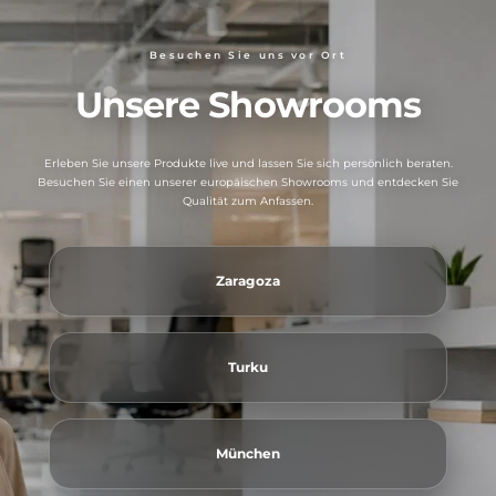
Besuchen Sie uns vor Ort
Unsere Showrooms
Erleben Sie unsere Produkte live und lassen Sie sich persönlich beraten.
Besuchen Sie einen unserer europäischen Showrooms und entdecken Sie
Qualität zum Anfassen.
Zaragoza
Turku
München