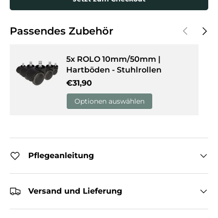
Vorherige
Näch
Passendes Zubehör
5x ROLO 10mm/50mm |
Hartböden - Stuhlrollen
Normaler Preis
€31,90
Optionen auswählen
Pflegeanleitung
Versand und Lieferung