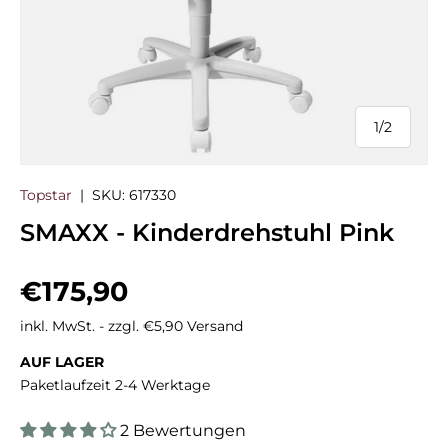
1
/
2
von
Topstar
|
SKU:
617330
SMAXX - Kinderdrehstuhl Pink
Normaler Preis
€175,90
inkl. MwSt. - zzgl. €5,90 Versand
AUF LAGER
Paketlaufzeit 2-4 Werktage
2 Bewertungen