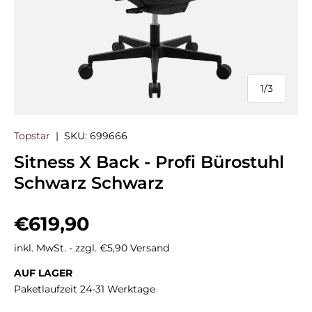
1
/
3
von
Topstar
|
SKU:
699666
Sitness X Back - Profi Bürostuhl
Schwarz Schwarz
Normaler Preis
€619,90
inkl. MwSt. - zzgl. €5,90 Versand
AUF LAGER
Paketlaufzeit 24-31 Werktage