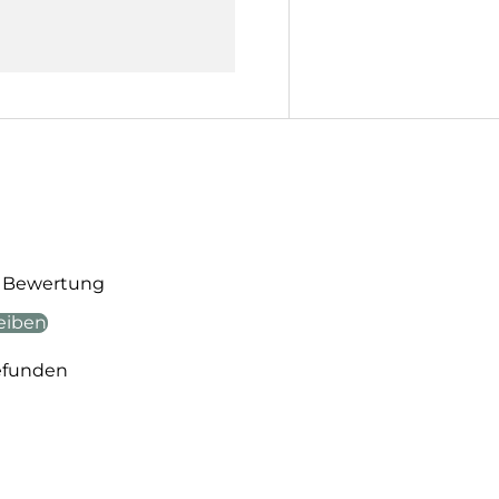
te Bewertung
eiben
efunden