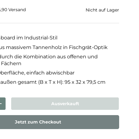
€5,90 Versand
Nicht auf Lager
oard im Industrial-Stil
us massivem Tannenholz in Fischgrät-Optik
durch die Kombination aus offenen und
 Fächern
Oberfläche, einfach abwischbar
ßen gesamt (B x T x H): 95 x 32 x 79,5 cm
Ausverkauft
rn
Menge erhöhen
Jetzt zum Checkout