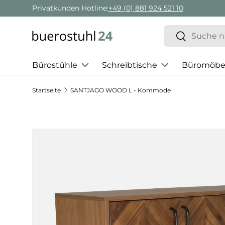
Privatkunden Hotline:
+49 (0) 881 924 521 10
Direkt zum Inhalt
Suchen
Suchen
Bürostühle
Schreibtische
Büromöbe
Startseite
SANTJAGO WOOD L - Kommode
Zu Produktinformationen springen