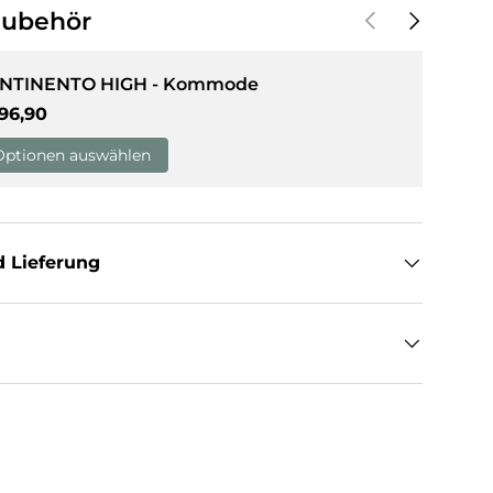
Vorherige
Nächste
Zubehör
NTINENTO HIGH - Kommode
rmaler Preis
96,90
Optionen auswählen
 Lieferung