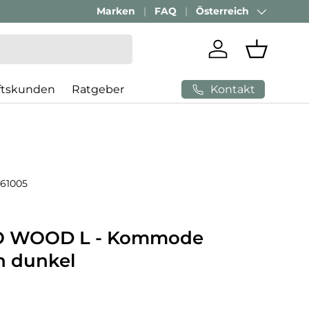
Marken
FAQ
Österreich
Land/Region
Einloggen
Einkaufs
Kontakt
ftskunden
Ratgeber
61005
 WOOD L - Kommode
n dunkel
 Preis