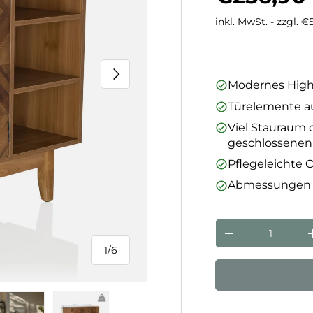
inkl. MwSt. - zzgl. 
Nächste
Modernes Highb
Türelemente a
Viel Stauraum 
geschlossenen
Pflegeleichte 
Abmessungen au
Anzahl
Menge verringe
1
/
6
von