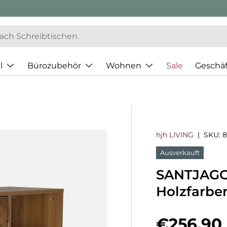
l
Bürozubehör
Wohnen
Sale
Geschä
hjh LIVING
|
SKU:
8
Ausverkauft
SANTJAGO
Holzfarbe
Normaler
€256,90