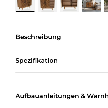
Bild 1 in Galerieansicht laden
Bild 2 in Galerieansicht laden
Bild 3 in Galerieansi
Bild 4 i
Beschreibung
Spezifikation
Aufbauanleitungen & Warnh