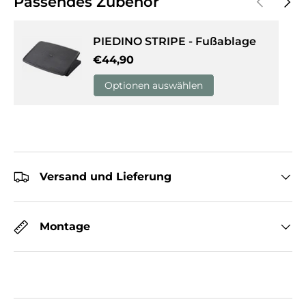
Passendes Zubehör
PIEDINO STRIPE - Fußablage
Normaler Preis
€44,90
Optionen auswählen
Versand und Lieferung
Montage