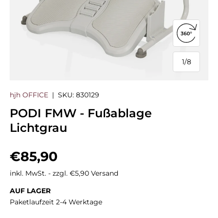
360°-Ans
1
/
8
von
hjh OFFICE
|
SKU:
830129
PODI FMW - Fußablage
Lichtgrau
Normaler Preis
€85,90
inkl. MwSt. - zzgl. €5,90 Versand
AUF LAGER
Paketlaufzeit 2-4 Werktage