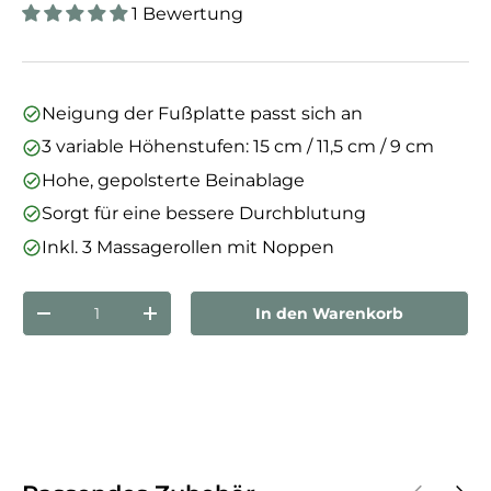
1 Bewertung
Neigung der Fußplatte passt sich an
3 variable Höhenstufen: 15 cm / 11,5 cm / 9 cm
Hohe, gepolsterte Beinablage
Sorgt für eine bessere Durchblutung
Inkl. 3 Massagerollen mit Noppen
Anzahl
In den Warenkorb
Menge verringern
Menge erhöhen
Vorherige
Näch