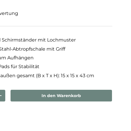
wertung
l Schirmständer mit Lochmuster
ahl-Abtropfschale mit Griff
 zum Aufhängen
ads für Stabilität
ßen gesamt (B x T x H): 15 x 15 x 43 cm
In den Warenkorb
rn
Menge erhöhen