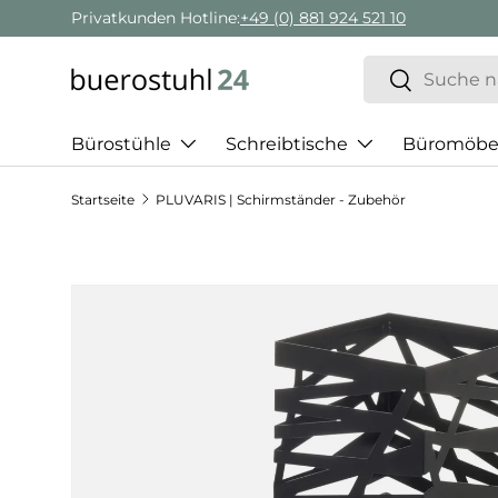
Privatkunden Hotline:
+49 (0) 881 924 521 10
Direkt zum Inhalt
Suchen
Suchen
Bürostühle
Schreibtische
Büromöbe
Startseite
PLUVARIS | Schirmständer - Zubehör
Zu Produktinformationen springen