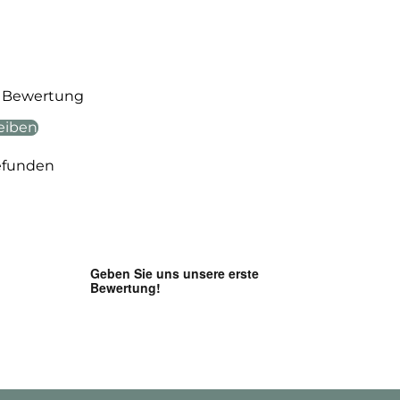
te Bewertung
eiben
efunden