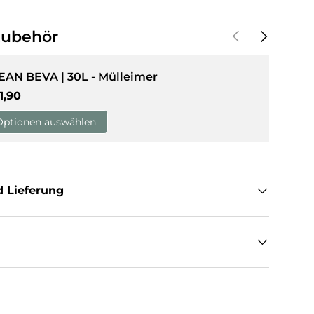
Vorherige
Nächste
Zubehör
EAN BEVA | 30L - Mülleimer
rmaler Preis
1,90
Optionen auswählen
 Lieferung