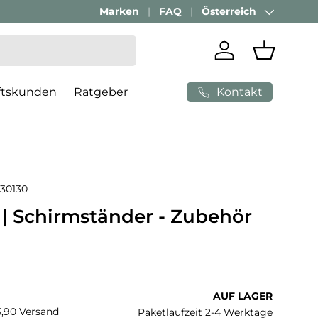
Marken
FAQ
Österreich
Land/Region
Einloggen
Einkaufs
Kontakt
ftskunden
Ratgeber
30130
| Schirmständer - Zubehör
 Preis
AUF LAGER
€5,90 Versand
Paketlaufzeit 2-4 Werktage