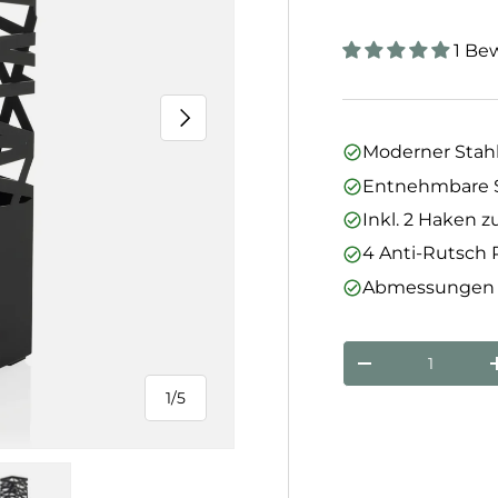
1 Be
Nächste
Moderner Stah
Entnehmbare St
Inkl. 2 Haken
4 Anti-Rutsch P
Abmessungen au
Anzahl
Menge verringe
1
/
5
von