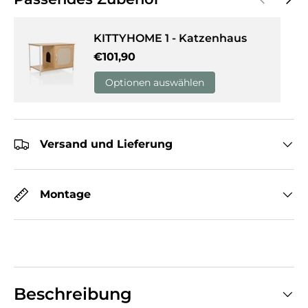
KITTYHOME 1 - Katzenhaus
Normaler Preis
€101,90
Optionen auswählen
Versand und Lieferung
Montage
Beschreibung