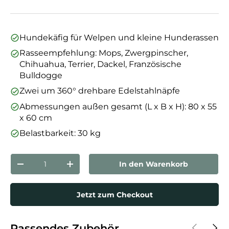
Hundekäfig für Welpen und kleine Hunderassen
Rasseempfehlung: Mops, Zwergpinscher,
Chihuahua, Terrier, Dackel, Französische
Bulldogge
Zwei um 360° drehbare Edelstahlnäpfe
Abmessungen außen gesamt (L x B x H): 80 x 55
x 60 cm
Belastbarkeit: 30 kg
Anzahl
In den Warenkorb
Menge verringern
Menge erhöhen
Jetzt zum Checkout
Vorherige
Näch
Passendes Zubehör