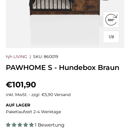
360°-Ans
1
/
8
von
hjh LIVING
|
SKU:
860019
PAWHOME S - Hundebox Braun
Normaler Preis
€101,90
inkl. MwSt. - zzgl. €5,90 Versand
AUF LAGER
Paketlaufzeit 2-4 Werktage
1 Bewertung