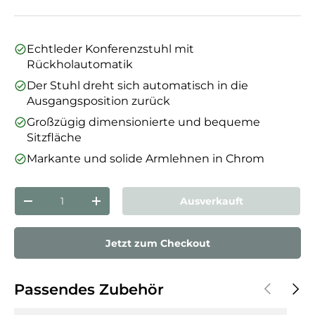
Echtleder Konferenzstuhl mit
Rückholautomatik
Der Stuhl dreht sich automatisch in die
Ausgangsposition zurück
Großzügig dimensionierte und bequeme
Sitzfläche
Markante und solide Armlehnen in Chrom
Anzahl
Ausverkauft
Menge verringern
Menge erhöhen
Jetzt zum Checkout
Vorherige
Näch
Passendes Zubehör