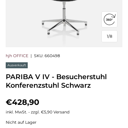
360°-Ans
1
/
8
von
hjh OFFICE
|
SKU:
660498
Ausverkauft
PARIBA V IV - Besucherstuhl
Konferenzstuhl Schwarz
Normaler Preis
€428,90
inkl. MwSt. - zzgl. €5,90 Versand
Nicht auf Lager