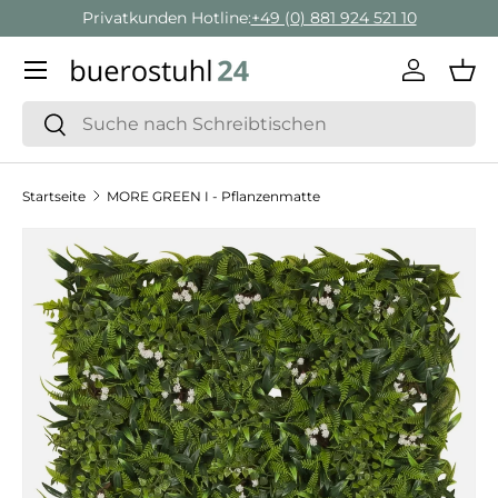
Privatkunden Hotline:
+49 (0) 881 924 521 10
Direkt zum Inhalt
Menü
Einlogge
Ein
Suchen
Suchen
Startseite
MORE GREEN I - Pflanzenmatte
Zu Produktinformationen springen