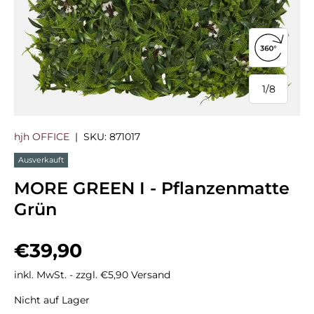
360°-Ans
1
/
8
von
hjh OFFICE
|
SKU:
871017
Ausverkauft
MORE GREEN I - Pflanzenmatte
Grün
Normaler Preis
€39,90
inkl. MwSt. - zzgl. €5,90 Versand
Nicht auf Lager