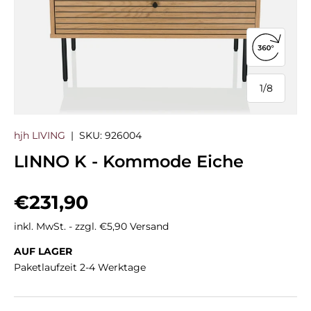
360°-Ans
1
/
8
von
hjh LIVING
|
SKU:
926004
LINNO K - Kommode Eiche
Normaler Preis
€231,90
inkl. MwSt. - zzgl. €5,90 Versand
AUF LAGER
Paketlaufzeit 2-4 Werktage