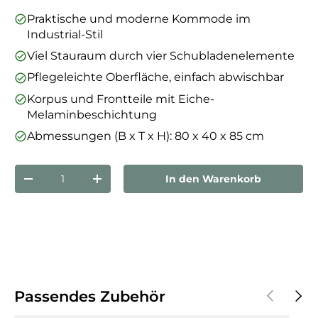
Praktische und moderne Kommode im
Industrial-Stil
Viel Stauraum durch vier Schubladenelemente
Pflegeleichte Oberfläche, einfach abwischbar
Korpus und Frontteile mit Eiche-
Melaminbeschichtung
Abmessungen (B x T x H): 80 x 40 x 85 cm
Anzahl
In den Warenkorb
Menge verringern
Menge erhöhen
Vorherige
Näch
Passendes Zubehör