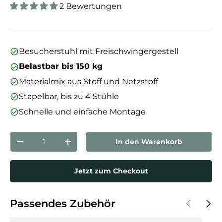
2 Bewertungen
Besucherstuhl mit Freischwingergestell
Belastbar bis 150 kg
Materialmix aus Stoff und Netzstoff
Stapelbar, bis zu 4 Stühle
Schnelle und einfache Montage
Anzahl
In den Warenkorb
Menge verringern
Menge erhöhen
Jetzt zum Checkout
Vorherige
Näch
Passendes Zubehör