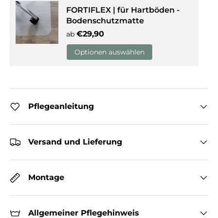
FORTIFLEX | für Hartböden -
Bodenschutzmatte
Normaler Preis
€29,90
ab
Optionen auswählen
Pflegeanleitung
Versand und Lieferung
Montage
Allgemeiner Pflegehinweis