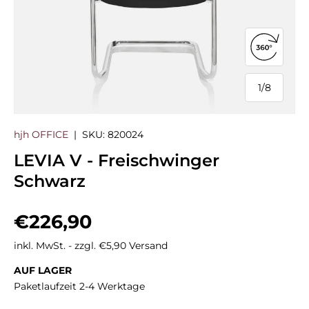
360°-Ans
1
/
8
von
hjh OFFICE
|
SKU:
820024
LEVIA V - Freischwinger
Schwarz
Normaler Preis
€226,90
inkl. MwSt. - zzgl. €5,90 Versand
AUF LAGER
Paketlaufzeit 2-4 Werktage