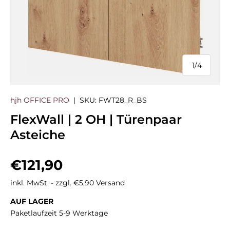
1
/
4
von
hjh OFFICE PRO
|
SKU:
FWT28_R_BS
FlexWall | 2 OH | Türenpaar
Asteiche
Normaler Preis
€121,90
inkl. MwSt. - zzgl. €5,90 Versand
AUF LAGER
Paketlaufzeit 5-9 Werktage