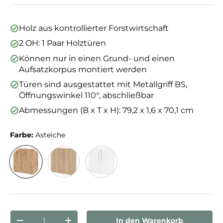
Holz aus kontrollierter Forstwirtschaft
2 OH: 1 Paar Holztüren
Können nur in einen Grund- und einen
Aufsatzkorpus montiert werden
Türen sind ausgestattet mit Metallgriff BS,
Öffnungswinkel 110°, abschließbar
Abmessungen (B x T x H): 79,2 x 1,6 x 70,1 cm
Farbe:
Asteiche
Asteiche
Eiche
Weiß
Anzahl
In den Warenkorb