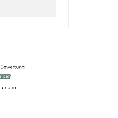
te Bewertung
eiben
efunden