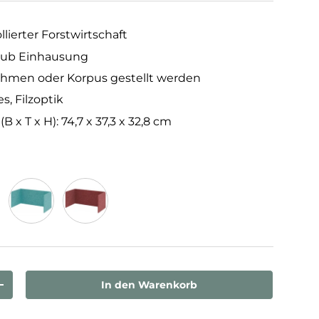
llierter Forstwirtschaft
chub Einhausung
ahmen oder Korpus gestellt werden
s, Filzoptik
x T x H): 74,7 x 37,3 x 32,8 cm
n
Türkis
Bordeaux
In den Warenkorb
rn
Menge erhöhen