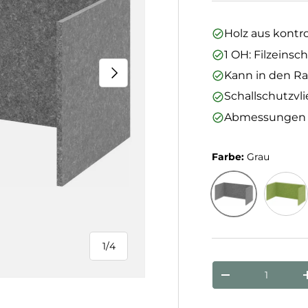
Holz aus kontro
1 OH: Filzeins
Nächste
Kann in den R
Schallschutzvlie
Abmessungen (B 
Farbe:
Grau
Grau
Maigrü
1
/
4
von
Anzahl
Menge verringe