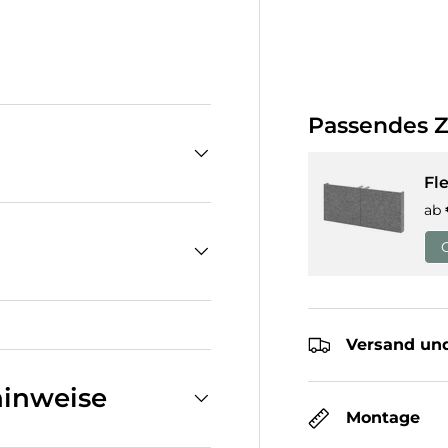
cht laden
n Galerieansicht laden
Passendes 
Fl
ab
Versand und
inweise
Montage