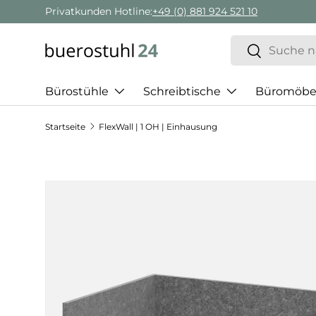
Privatkunden Hotline:
+49 (0) 881 924 521 10
Direkt zum Inhalt
Suchen
Suchen
Bürostühle
Schreibtische
Büromöbe
Startseite
FlexWall | 1 OH | Einhausung
Zu Produktinformationen springen