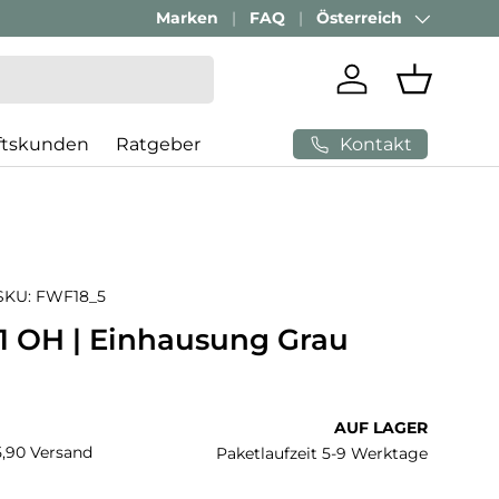
Marken
FAQ
Österreich
Land/Region
Einloggen
Einkaufs
Kontakt
ftskunden
Ratgeber
SKU:
FWF18_5
 1 OH | Einhausung Grau
 Preis
AUF LAGER
€5,90 Versand
Paketlaufzeit 5-9 Werktage