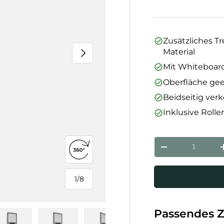
Zusätzliches 
Nächste
Material
Mit Whiteboard
Oberfläche gee
Beidseitig ver
Inklusive Roll
Anzahl
Menge verringe
360°-Ansicht öffnen
1
/
8
von
Passendes 