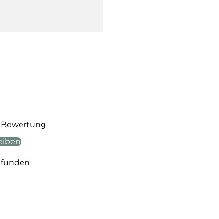
te Bewertung
eiben
efunden