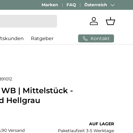
Marken
FAQ
Österreich
Land/Region
Einloggen
Einkaufs
Kontakt
ftskunden
Ratgeber
891012
WB | Mittelstück -
 Hellgrau
 Preis
AUF LAGER
€5,90 Versand
Paketlaufzeit 3-5 Werktage