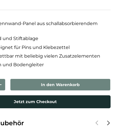
Trennwand-Panel aus schallabsorbierendem
 und Stiftablage
ignet für Pins und Klebezettel
kettbar mit beliebig vielen Zusatzelementen
en und Bodengleiter
In den Warenkorb
rn
Menge erhöhen
Jetzt zum Checkout
Vorherige
Nächste
Zubehör