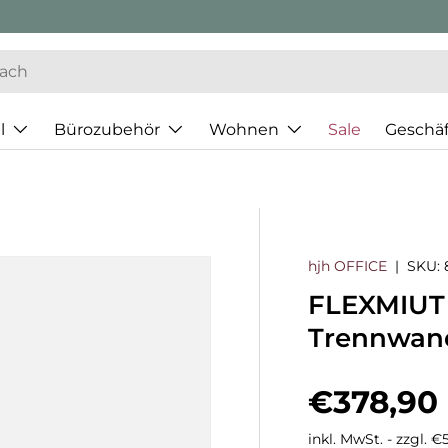
l
Bürozubehör
Wohnen
Sale
Geschä
hjh OFFICE
|
SKU:
FLEXMIUT 
Trennwand
Normaler
€378,90
inkl. MwSt. - zzgl. 