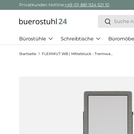
Privatkunden Hotline:
+49 (0) 881 924 521 10
Direkt zum Inhalt
Suchen
Suchen
Bürostühle
Schreibtische
Büromöbe
Startseite
FLEXMIUT WB | Mittelstück - Trennwand
Zu Produktinformationen springen