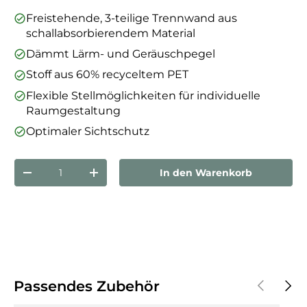
Freistehende, 3-teilige Trennwand aus
schallabsorbierendem Material
Dämmt Lärm- und Geräuschpegel
Stoff aus 60% recyceltem PET
Flexible Stellmöglichkeiten für individuelle
Raumgestaltung
Optimaler Sichtschutz
Anzahl
In den Warenkorb
Menge verringern
Menge erhöhen
Vorherige
Näch
Passendes Zubehör