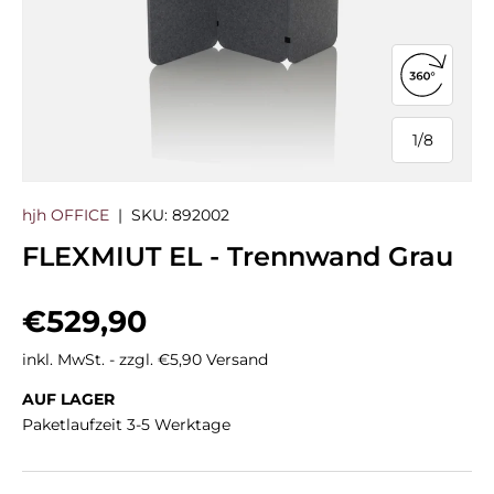
360°-Ans
1
/
8
von
hjh OFFICE
|
SKU:
892002
FLEXMIUT EL - Trennwand Grau
Normaler Preis
€529,90
inkl. MwSt. - zzgl. €5,90 Versand
AUF LAGER
Paketlaufzeit 3-5 Werktage