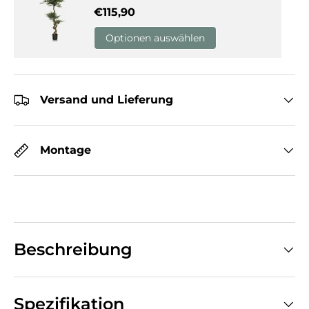
Normaler Preis
€115,90
Optionen auswählen
Versand und Lieferung
Montage
Beschreibung
Spezifikation