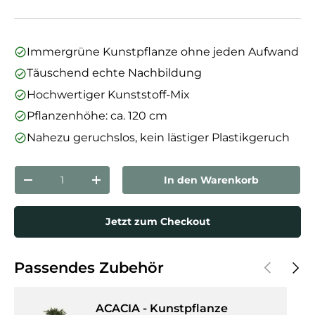
Immergrüne Kunstpflanze ohne jeden Aufwand
Täuschend echte Nachbildung
Hochwertiger Kunststoff-Mix
Pflanzenhöhe: ca. 120 cm
Nahezu geruchslos, kein lästiger Plastikgeruch
Anzahl
In den Warenkorb
Menge verringern
Menge erhöhen
Jetzt zum Checkout
Vorherige
Näch
Passendes Zubehör
ACACIA - Kunstpflanze