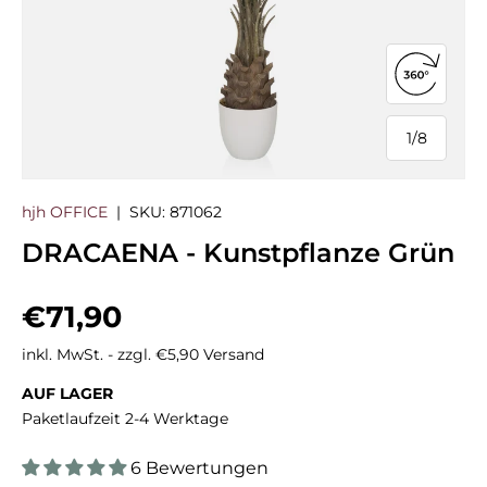
360°-Ans
1
/
8
von
hjh OFFICE
|
SKU:
871062
DRACAENA - Kunstpflanze Grün
Normaler Preis
€71,90
inkl. MwSt. - zzgl. €5,90 Versand
AUF LAGER
Paketlaufzeit 2-4 Werktage
6 Bewertungen