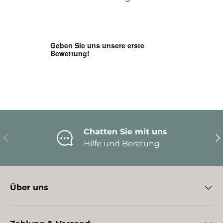
Chatten Sie mit uns
Vorherige
Nä
Hilfe und Beratung
Über uns