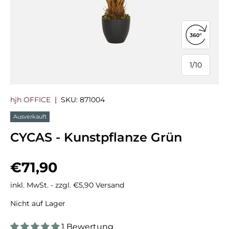
360°-Ans
1
/
10
von
hjh OFFICE
|
SKU:
871004
Ausverkauft
CYCAS - Kunstpflanze Grün
Normaler Preis
€71,90
inkl. MwSt. - zzgl. €5,90 Versand
Nicht auf Lager
1 Bewertung