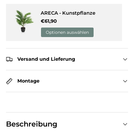
ARECA - Kunstpflanze
Normaler Preis
€61,90
Optionen auswählen
Versand und Lieferung
Montage
Beschreibung