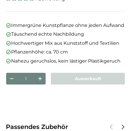
Immergrüne Kunstpflanze ohne jeden Aufwand
Täuschend echte Nachbildung
Hochwertiger Mix aus Kunststoff und Textilien
Pflanzenhöhe: ca. 70 cm
Nahezu geruchslos, kein lästiger Plastikgeruch
Anzahl
Ausverkauft
Menge verringern
Menge erhöhen
Vorherige
Näch
Passendes Zubehör