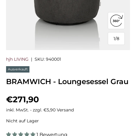
360°-Ans
1
/
8
von
hjh LIVING
|
SKU:
940001
Ausverkauft
BRAMWICH - Loungesessel Grau
Normaler Preis
€271,90
inkl. MwSt. - zzgl. €5,90 Versand
Nicht auf Lager
1 Bewertung