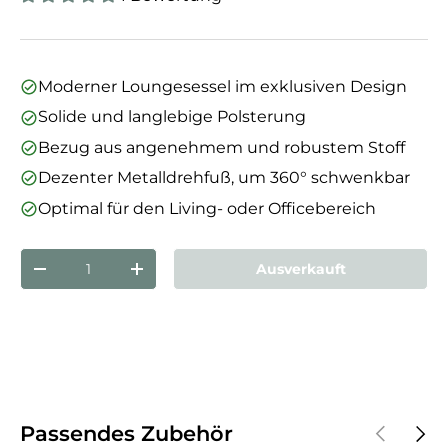
Moderner Loungesessel im exklusiven Design
Solide und langlebige Polsterung
Bezug aus angenehmem und robustem Stoff
Dezenter Metalldrehfuß, um 360° schwenkbar
Optimal für den Living- oder Officebereich
Anzahl
Ausverkauft
Menge verringern
Menge erhöhen
Vorherige
Näch
Passendes Zubehör