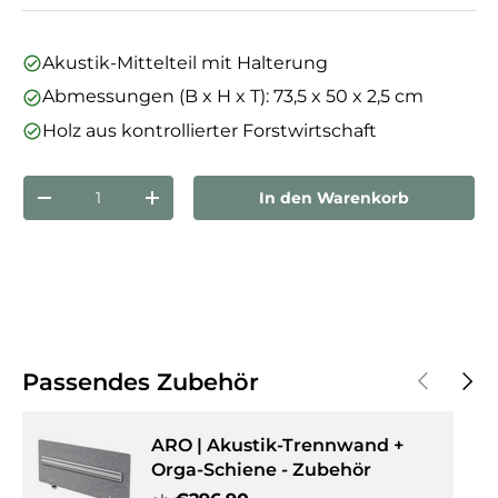
Akustik-Mittelteil mit Halterung
Abmessungen (B x H x T): 73,5 x 50 x 2,5 cm
Holz aus kontrollierter Forstwirtschaft
Anzahl
In den Warenkorb
Menge verringern
Menge erhöhen
Vorherige
Näch
Passendes Zubehör
ARO | Akustik-Trennwand +
Orga-Schiene - Zubehör