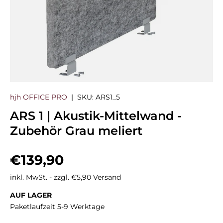
hjh OFFICE PRO
|
SKU:
ARS1_5
ARS 1 | Akustik-Mittelwand -
Zubehör Grau meliert
Normaler Preis
€139,90
inkl. MwSt. - zzgl. €5,90 Versand
AUF LAGER
Paketlaufzeit 5-9 Werktage