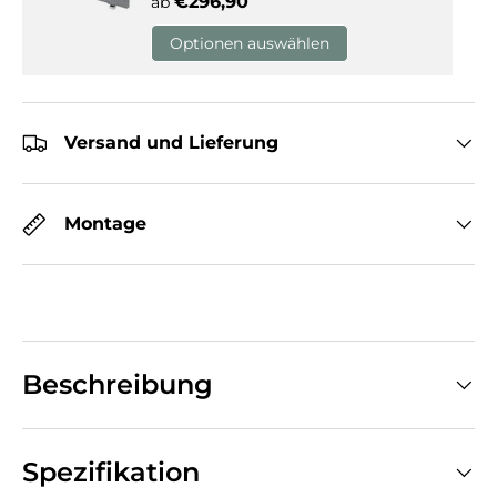
Normaler Preis
€296,90
ab
Optionen auswählen
Versand und Lieferung
Montage
Beschreibung
Spezifikation