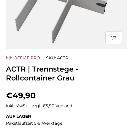
1
/
2
von
hjh OFFICE PRO
|
SKU:
ACTR
ACTR | Trennstege -
Rollcontainer Grau
Normaler Preis
€49,90
inkl. MwSt. - zzgl. €5,90 Versand
AUF LAGER
Paketlaufzeit 5-9 Werktage