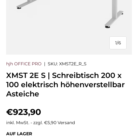
1
/
6
von
hjh OFFICE PRO
|
SKU:
XMST2E_R_S
XMST 2E S | Schreibtisch 200 x
100 elektrisch höhenverstellbar
Asteiche
Normaler Preis
€923,90
inkl. MwSt. - zzgl. €5,90 Versand
AUF LAGER