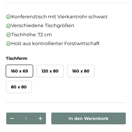
Konferenztisch mit Vierkantrohr schwarz
Verschiedene Tischgrößen
Tischhöhe: 72 cm
Holz aus kontrollierter Forstwirtschaft
Tischform
160 x 69
120 x 80
160 x 80
80 x 80
Anzahl
In den Warenkorb
Menge verringern
Menge erhöhen