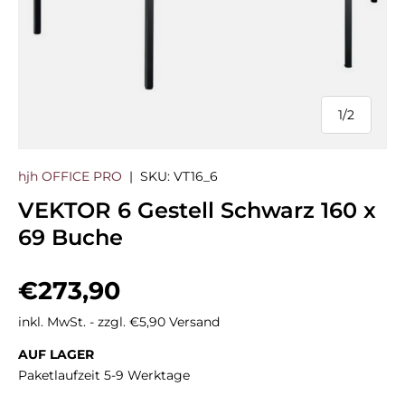
1
/
2
von
hjh OFFICE PRO
|
SKU:
VT16_6
VEKTOR 6 Gestell Schwarz 160 x
69 Buche
Normaler Preis
€273,90
inkl. MwSt. - zzgl. €5,90 Versand
AUF LAGER
Paketlaufzeit 5-9 Werktage