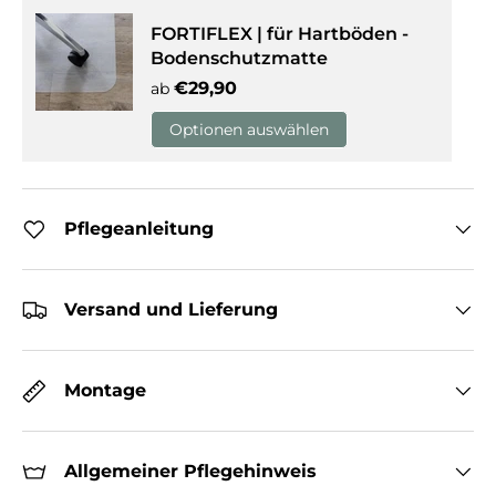
FORTIFLEX | für Hartböden -
Bodenschutzmatte
Normaler Preis
€29,90
ab
Optionen auswählen
Pflegeanleitung
Versand und Lieferung
Montage
Allgemeiner Pflegehinweis