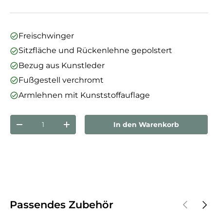
Freischwinger
Sitzfläche und Rückenlehne gepolstert
Bezug aus Kunstleder
Fußgestell verchromt
Armlehnen mit Kunststoffauflage
Anzahl
In den Warenkorb
Menge verringern
Menge erhöhen
Vorherige
Näch
Passendes Zubehör