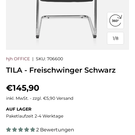
360°-Ans
1
/
8
von
hjh OFFICE
|
SKU:
706600
TILA - Freischwinger Schwarz
Normaler Preis
€145,90
inkl. MwSt. - zzgl. €5,90 Versand
AUF LAGER
Paketlaufzeit 2-4 Werktage
2 Bewertungen