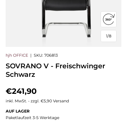
360°-Ans
1
/
8
von
hjh OFFICE
|
SKU:
706813
SOVRANO V - Freischwinger
Schwarz
Normaler Preis
€241,90
inkl. MwSt. - zzgl. €5,90 Versand
AUF LAGER
Paketlaufzeit 3-5 Werktage