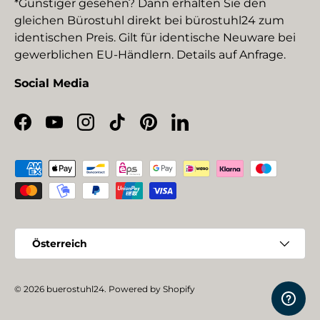
*Günstiger gesehen? Dann erhalten Sie den
gleichen Bürostuhl direkt bei bürostuhl24 zum
identischen Preis. Gilt für identische Neuware bei
gewerblichen EU-Händlern. Details auf Anfrage.
Social Media
Facebook
YouTube
Instagram
TikTok
Pinterest
LinkedIn
Zahlungsmethoden
Land/Region
Österreich
© 2026
buerostuhl24
.
Powered by Shopify