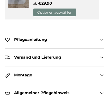
Normaler Preis
€29,90
ab
Optionen auswählen
Pflegeanleitung
Versand und Lieferung
Montage
Allgemeiner Pflegehinweis