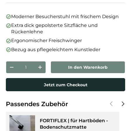
Moderner Besucherstuhl mit frischem Design
Extra dick gepolsterte Sitzfläche und
Rückenlehne
Ergonomischer Freischwinger
Bezug aus pflegeleichtem Kunstleder
Anzahl
In den Warenkorb
Menge verringern
Menge erhöhen
Jetzt zum Checkout
Vorherige
Näch
Passendes Zubehör
FORTIFLEX | für Hartböden -
Bodenschutzmatte