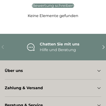
Bewertung schreiben
Keine Elemente gefunden
Chatten Sie mit uns
Vorherige
Nä
Hilfe und Beratung
Über uns
Zahlung & Versand
Beratung & Service