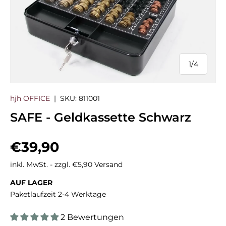
1
/
4
von
hjh OFFICE
|
SKU:
811001
SAFE - Geldkassette Schwarz
Normaler Preis
€39,90
inkl. MwSt. - zzgl. €5,90 Versand
AUF LAGER
Paketlaufzeit 2-4 Werktage
2 Bewertungen