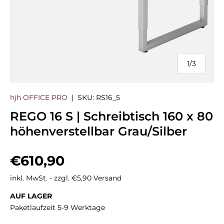
1
/
3
von
hjh OFFICE PRO
|
SKU:
RS16_5
REGO 16 S | Schreibtisch 160 x 80
höhenverstellbar Grau/Silber
Normaler Preis
€610,90
inkl. MwSt. - zzgl. €5,90 Versand
AUF LAGER
Paketlaufzeit 5-9 Werktage