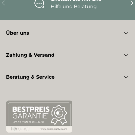
Vorherige
Nä
Hilfe und Beratung
Über uns
Zahlung & Versand
Beratung & Service