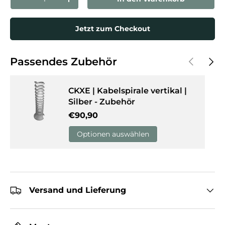
Menge verringern
Menge erhöhen
Jetzt zum Checkout
Vorherige
Näch
Passendes Zubehör
CKXE | Kabelspirale vertikal |
Silber - Zubehör
Normaler Preis
€90,90
Optionen auswählen
Versand und Lieferung