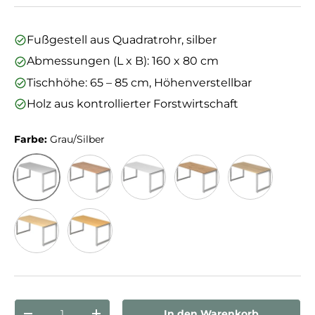
Fußgestell aus Quadratrohr, silber
Abmessungen (L x B): 160 x 80 cm
Tischhöhe: 65 – 85 cm, Höhenverstellbar
Holz aus kontrollierter Forstwirtschaft
Farbe:
Grau/Silber
Grau/Silber
Nussbaum/Silber
Weiß/Silber
Asteiche/Silber
Eiche/Silber
Ahorn/Silber
Buche/Silber
Anzahl
In den Warenkorb