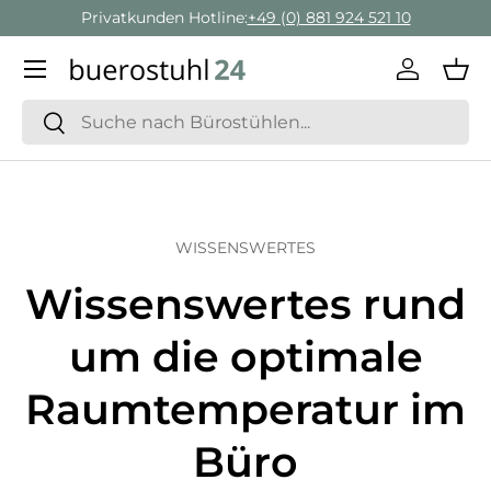
Privatkunden Hotline:
+49 (0) 881 924 521 10
Direkt zum Inhalt
Menü
Einlogge
Ein
Suchen
Suchen
WISSENSWERTES
Wissenswertes rund
um die optimale
Raumtemperatur im
Büro