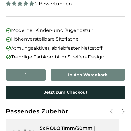
2 Bewertungen
Moderner Kinder- und Jugendstuhl
Höhenverstellbare Sitzfläche
Atmungsaktiver, abriebfester Netzstoff
Trendige Farbkombi im Streifen-Design
Anzahl
In den Warenkorb
Menge verringern
Menge erhöhen
Jetzt zum Checkout
Vorherige
Näch
Passendes Zubehör
5x ROLO 11mm/50mm |