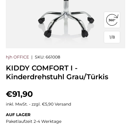
360°-Ans
1
/
8
von
hjh OFFICE
|
SKU:
661008
KIDDY COMFORT I -
Kinderdrehstuhl Grau/Türkis
Normaler Preis
€91,90
inkl. MwSt. - zzgl. €5,90 Versand
AUF LAGER
Paketlaufzeit 2-4 Werktage