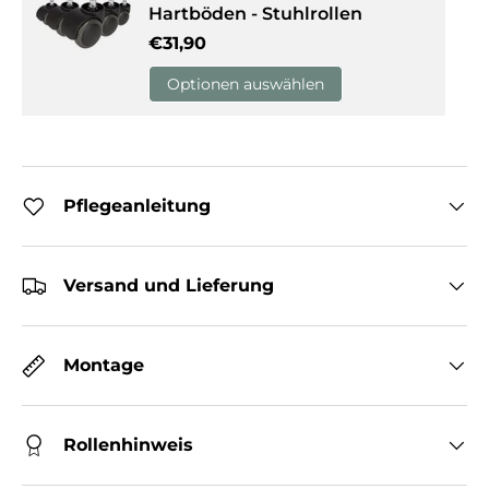
Hartböden - Stuhlrollen
Normaler Preis
€31,90
Optionen auswählen
Pflegeanleitung
Versand und Lieferung
Montage
Rollenhinweis