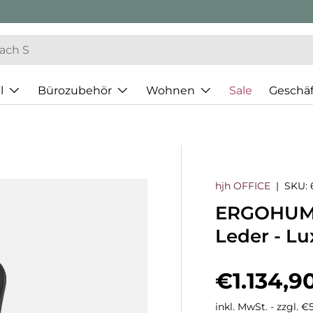
l
Bürozubehör
Wohnen
Sale
Geschä
hjh OFFICE
|
SKU:
ERGOHUMA
Leder - L
Normaler
€1.134,9
inkl. MwSt. - zzgl. 