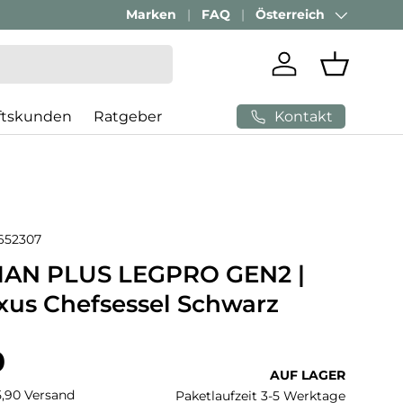
Marken
FAQ
Österreich
Land/Region
Einloggen
Einkaufs
Kontakt
ftskunden
Ratgeber
652307
N PLUS LEGPRO GEN2 |
uxus Chefsessel Schwarz
 Preis
0
AUF LAGER
€5,90 Versand
Paketlaufzeit 3-5 Werktage