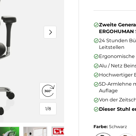
Zweite Genera
Nächste
ERGOHUMAN
24 Stunden Bür
Leitstellen
Ergonomische S
Alu / Netz Bei
Hochwertiger 
5D-Armlehne mi
Auflage
360°-Ansicht öffnen
Von der Zeitsch
1
/
8
Dieser Stuhl er
von
Farbe:
Schwarz