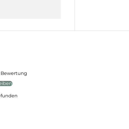
te Bewertung
eiben
efunden