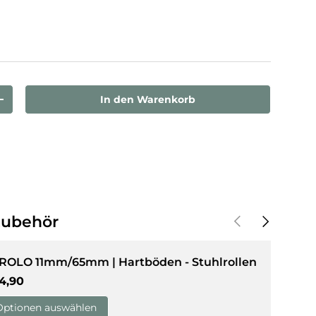
sicht laden
In den Warenkorb
rn
Menge erhöhen
Vorherige
Nächste
Zubehör
 ROLO 11mm/65mm | Hartböden - Stuhlrollen
rmaler Preis
4,90
Optionen auswählen