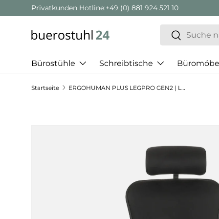
Privatkunden Hotline:
+49 (0) 881 924 521 10
Direkt zum Inhalt
Suchen
Suchen
Bürostühle
Schreibtische
Büromöbe
Startseite
ERGOHUMAN PLUS LEGPRO GEN2 | Leder - Luxus Chefsessel
Zu Produktinformationen springen