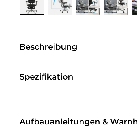
Bild 1 in Galerieansicht laden
Bild 2 in Galerieansicht laden
Bild 3 in Galerieansi
Bild 4 i
Beschreibung
Spezifikation
Aufbauanleitungen & Warnh