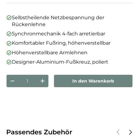
Selbstheilende Netzbespannung der
Rückenlehne
Synchronmechanik 4-fach arretierbar
Komfortabler Fußring, höhenverstellbar
Höhenverstellbare Armlehnen
Designer-Aluminium-Fußkreuz, poliert
Anzahl
In den Warenkorb
Menge verringern
Menge erhöhen
Vorherige
Näch
Passendes Zubehör