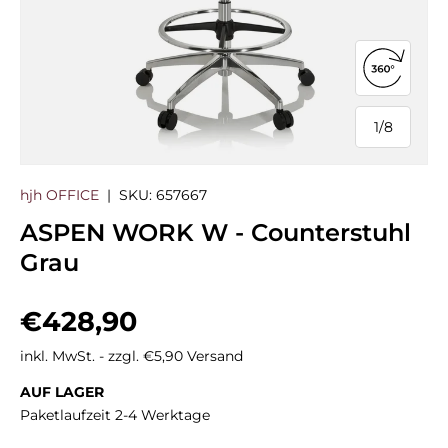
360°-Ans
1
/
8
von
hjh OFFICE
|
SKU:
657667
ASPEN WORK W - Counterstuhl
Grau
Normaler Preis
€428,90
inkl. MwSt. - zzgl. €5,90 Versand
AUF LAGER
Paketlaufzeit 2-4 Werktage