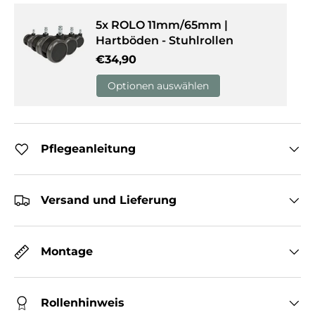
5x ROLO 11mm/65mm |
Hartböden - Stuhlrollen
Normaler Preis
€34,90
Optionen auswählen
Pflegeanleitung
Versand und Lieferung
Montage
Rollenhinweis