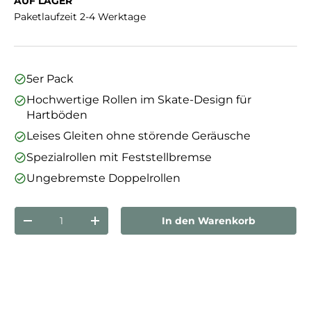
AUF LAGER
Paketlaufzeit 2-4 Werktage
5er Pack
Hochwertige Rollen im Skate-Design für
Hartböden
Leises Gleiten ohne störende Geräusche
Spezialrollen mit Feststellbremse
Ungebremste Doppelrollen
Anzahl
In den Warenkorb
Menge verringern
Menge erhöhen