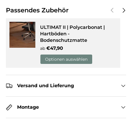
Vorherige
Näch
Passendes Zubehör
ULTIMAT II | Polycarbonat |
Hartböden -
Bodenschutzmatte
Normaler Preis
€47,90
ab
Optionen auswählen
Versand und Lieferung
Montage