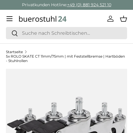
Privatkunden Hotline:
+49 (0) 881 924 521 10
Direkt zum Inhalt
Menü
Einlogge
Ein
Suchen
Suchen
Startseite
5x ROLO SKATE CT 11mm/75mm | mit Feststellbremse | Hartböden
- Stuhlrollen
Zu Produktinformationen springen