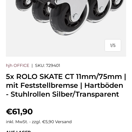
1
/
5
von
hjh OFFICE
|
SKU:
729401
5x ROLO SKATE CT 11mm/75mm |
mit Feststellbremse | Hartböden
- Stuhlrollen Silber/Transparent
Normaler Preis
€61,90
inkl. MwSt. - zzgl. €5,90 Versand