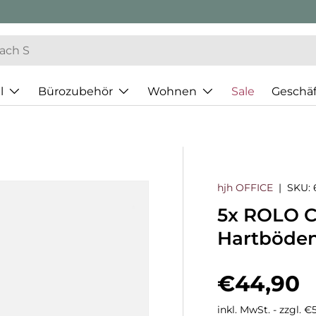
l
Bürozubehör
Wohnen
Sale
Geschä
hjh OFFICE
|
SKU:
5x ROLO 
Hartböden
Normaler
€44,90
inkl. MwSt. - zzgl. 