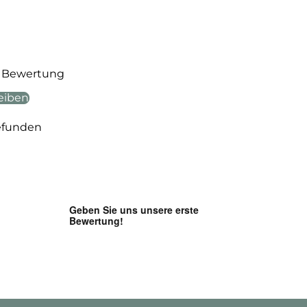
te Bewertung
eiben
efunden