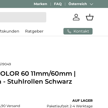
Marken
FAQ
Österreich
Land/Region
Einloggen
Einkaufs
Kontakt
ftskunden
Ratgeber
619049
COLOR 60 11mm/60mm |
 - Stuhlrollen Schwarz
 Preis
AUF LAGER
€5,90 Versand
Paketlaufzeit 2-4 Werktage