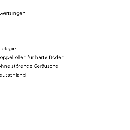
wertungen
nologie
ppelrollen für harte Böden
 ohne störende Geräusche
Deutschland
z/Weiß