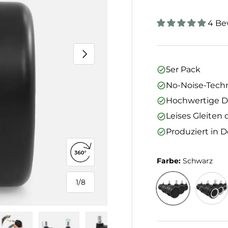
4 Be
Nächste
5er Pack
No-Noise-Tech
Hochwertige Do
Leises Gleiten
Produziert in 
360°-Ansicht öffnen
Farbe:
Schwarz
1
/
8
von
Schwarz
Schwar