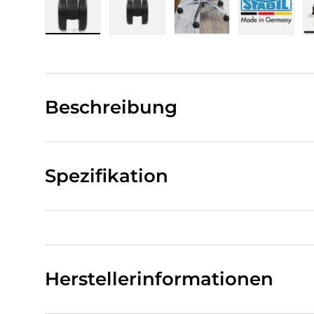
Bild 1 in Galerieansicht laden
Bild 2 in Galerieansicht laden
Bild 3 in Galerieansi
Bild 4 i
Beschreibung
Spezifikation
Herstellerinformationen