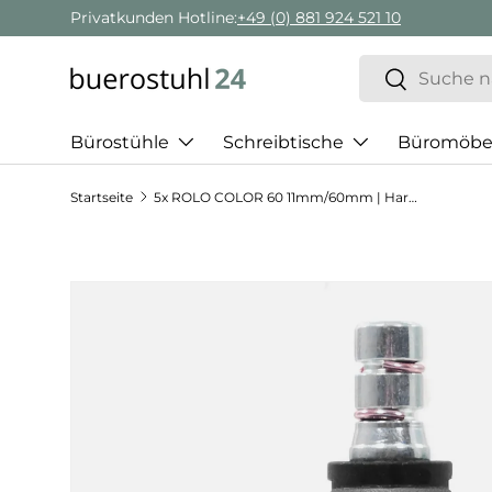
Privatkunden Hotline:
+49 (0) 881 924 521 10
Direkt zum Inhalt
Suchen
Suchen
Bürostühle
Schreibtische
Büromöbe
Startseite
5x ROLO COLOR 60 11mm/60mm | Hartböden - Stuhlrollen
Zu Produktinformationen springen