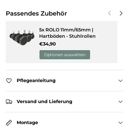
Vorherige
Näch
Passendes Zubehör
5x ROLO 11mm/65mm |
Hartböden - Stuhlrollen
Normaler Preis
€34,90
Optionen auswählen
Pflegeanleitung
Versand und Lieferung
Montage