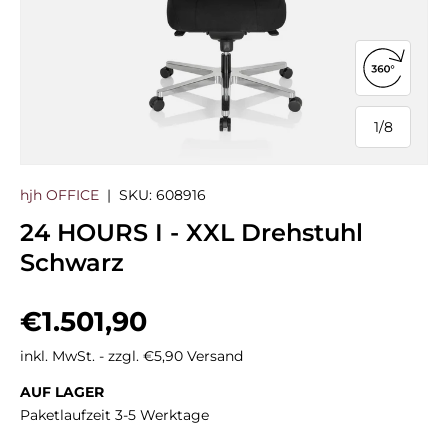
360°-Ans
1
/
8
von
hjh OFFICE
|
SKU:
608916
24 HOURS I - XXL Drehstuhl
Schwarz
Normaler Preis
€1.501,90
inkl. MwSt. - zzgl. €5,90 Versand
AUF LAGER
Paketlaufzeit 3-5 Werktage